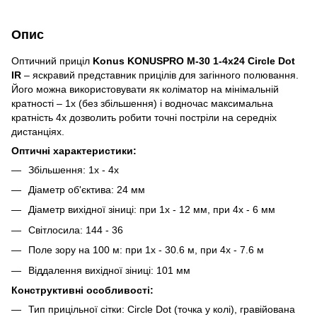
Опис
Оптичний приціл
Konus KONUSPRO M-30 1-4x24 Circle Dot
IR
– яскравий представник прицілів для загінного полювання.
Його можна використовувати як коліматор на мінімальній
кратності – 1x (без збільшення) і водночас максимальна
кратність 4х дозволить робити точні постріли на середніх
дистанціях.
Оптичні характеристики:
Збільшення: 1x - 4x
Діаметр об'єктива: 24 мм
Діаметр вихідної зіниці: при 1х - 12 мм, при 4х - 6 мм
Світлосила: 144 - 36
Поле зору на 100 м: при 1х - 30.6 м, при 4х - 7.6 м
Віддалення вихідної зіниці: 101 мм
Конструктивні особливості:
Тип прицільної сітки: Circle Dot (точка у колі), гравійована