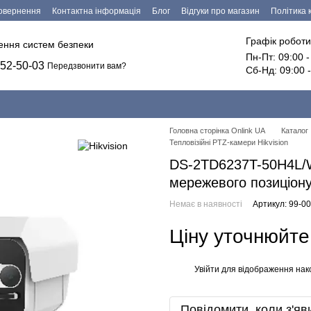
повернення
Контактна інформація
Блог
Відгуки про магазин
Політика 
езпечення
Графік роботи
лення систем безпеки
Пн-Пт: 09:00 
52-50-03
Передзвонити вам?
Сб-Нд: 09:00 
Головна сторінка Onlink UA
Каталог
Тепловізійні PTZ-камери Hikvision
DS-2TD6237T-50H4L/W
мережевого позиціон
Немає в наявності
Артикул: 99-0
Ціну уточнюйте
Увійти
для відображення нак
%
Повідомити, коли з'яв