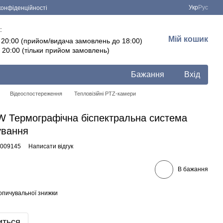
Укр
Рус
конфіденційності
:
Мій кошик
- 20:00 (прийом/видача замовлень до 18:00)
- 20:00 (тільки прийом замовлень)
Бажання
Вхід
Відеоспостереження
Тепловізійні PTZ-камери
 Термографічна біспектральна система
ування
0009145
Написати відгук
В бажання
опичувальної знижки
иться