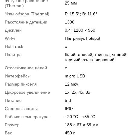
Фокусное расстояние
25 мм
(Thermal)
Углы обзора (Thermal)
Г: 15.5°; В: 11.6°
Расстояние детекции
1300
Дисплей
0.4" 1280 × 960
Wi-Fi
Підтримує hotspot
Hot Track
є
Палитра
білий гарячий; тривога; чорний
гарячий; залізо червоний
Отслеживание целей
є
Интерфейсы
micro USB
Размер пикселя
12 мкм
Цифровое увеличение
1x, 2x, 4x, 8x
Питание
5 В
Степень защиты
IP67
Рабочая температура
–20 °C - +55 °C
Размер
188 × 67 × 69 мм
Вес
450 г