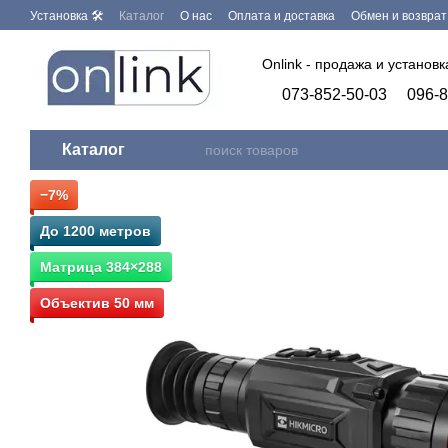
Перейти к основному контенту
Установка 🛠
Каталог
О нас
Оплата и доставка
Обмен и возврат
Бренды
Программное обеспечение
Onlink - продажа и установ
073-852-50-03
096-8
Каталог
−7%
До 1200 метров
Матрица 384×288
Объектив 50 мм