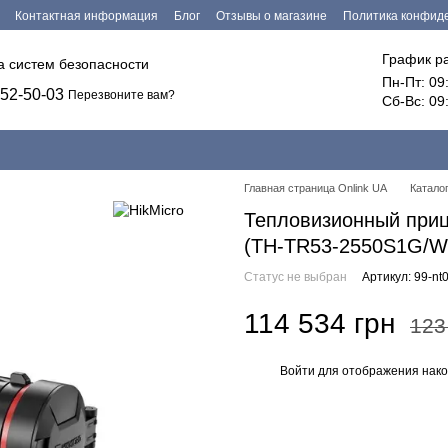
Контактная информация
Блог
Отзывы о магазине
Политика конфид
График р
ка систем безопасности
Пн-Пт: 09
52-50-03
Перезвоните вам?
Сб-Вс: 09
Главная страница Onlink UA
Катало
Тепловизионный при
(TH-TR53-2550S1G/W
Статус не выбран
Артикул: 99-nt
114 534 грн
123
Войти
для отображения нако
%