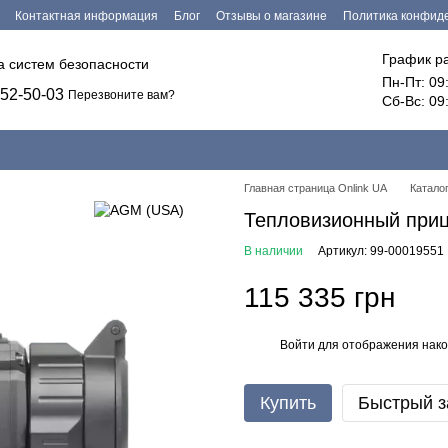
Контактная информация
Блог
Отзывы о магазине
Политика конфид
График р
ка систем безопасности
Пн-Пт: 09
52-50-03
Перезвоните вам?
Сб-Вс: 09
Главная страница Onlink UA
Катало
Тепловизионный приц
В наличии
Артикул: 99-00019551
115 335 грн
Войти
для отображения нако
%
Купить
Быстрый з