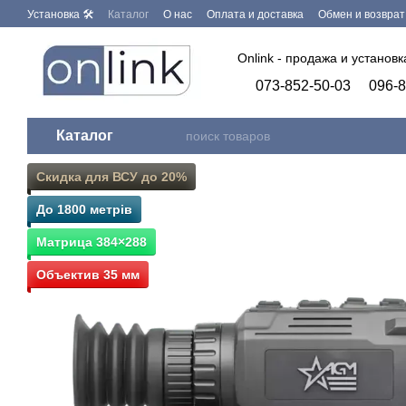
Перейти к основному контенту
Установка 🛠
Каталог
О нас
Оплата и доставка
Обмен и возврат
Бренды
Программное обеспечение
Onlink - продажа и установ
073-852-50-03
096-8
Каталог
Скидка для ВСУ до 20%
До 1800 метрів
Матрица 384×288
Объектив 35 мм