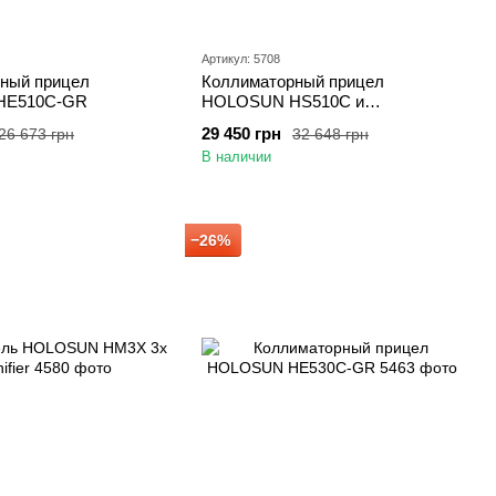
Артикул: 5708
ный прицел
Коллиматорный прицел
HE510C-GR
HOLOSUN HS510C и
увеличитель HM3X (Combo Set)
29 450 грн
26 673 грн
32 648 грн
В наличии
−26%