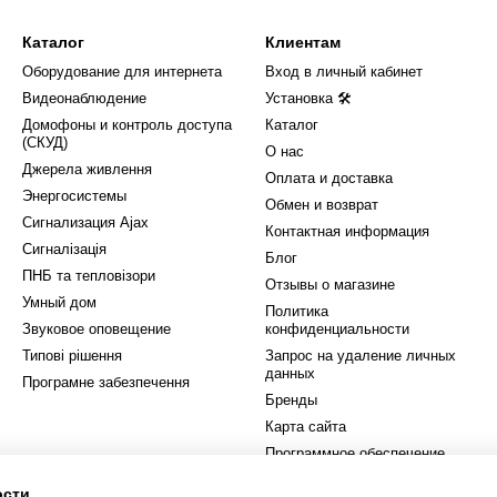
.
имация и ее основные преимущества
Каталог
Клиентам
Оборудование для интернета
Вход в личный кабинет
ых прицелов, коллимация означает настройку оптической системы
Видеонаблюдение
Установка 🛠
й линии. Это обеспечивает стрелку возможность мгновенно зафикс
Домофоны и контроль доступа
Каталог
(СКУД)
О нас
орных прицелов:
Джерела живлення
Оплата и доставка
ицеливание, что позволяет стрелку мгновенно фокусироваться на 
Энергосистемы
Обмен и возврат
Сигнализация Ajax
настройки прицела (идеально подходят как для опытных стрелков, 
Контактная информация
Сигналізація
Блог
сть прибора, так как они изготовлены из качественных материалов
ПНБ та тепловізори
ействию внешних факторов.
Отзывы о магазине
Умный дом
Политика
птических прицелов
, где применяются линзы и увеличитель
Звуковое оповещение
конфиденциальности
ажения цели, коллиматорные проецируют инфракрасный
Типові рішення
Запрос на удаление личных
позволяет стрелку точно наводиться на цель в условиях
данных
Програмне забезпечення
или ночного времени. Среди важных характеристик и
Бренды
елов компактность, возможность использования закрытого
Карта сайта
способления, разнообразие применения для охотничьего
Программное обеспечение
овок, на пистолет или дробовик.
ости