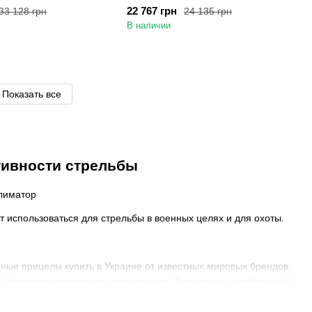
22 767 грн
33 128 грн
24 135 грн
В наличии
Показать все
тивности стрельбы
 использоваться для стрельбы в военных целях и для охоты.
ные прицелы купить в Украине от известных мировых брендов,
благодаря отсутствию посредников. Правильно подобранный
 но и значительно улучшается ее эффективность в условиях