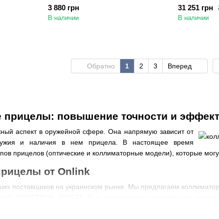
3 880 грн
31 251 грн
В наличии
В наличии
Обратно
1
2
3
Вперед
 прицелы: повышение точности и эффек
жный аспект в оружейной сфере. Она напрямую зависит от
оружия и наличия в нем прицела. В настоящее время
пов прицелов (оптические и коллиматорные модели), которые могут
рицелы от Onlink
ших поставщиков на украинском рынке. Мы предлагаем коллиматор
NUS, NVECTECH, SIGETA. Они реализуются сравнительно дешево 
не только повышается удобство стрельбы на средней дистанции,