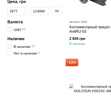
Цена, грн
От Цена, грн
До Цена, грн
ОК
Валюта
Артикул: 5400
Коллиматорный прицел
60
UAH
AntiRU-03
2 834 грн
Наличие
В наличии
56
В наличии
4
Нет в наличии
−13%