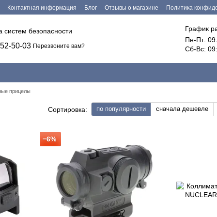
Контактная информация
Блог
Отзывы о магазине
Политика конфид
График р
ка систем безопасности
Пн-Пт: 09
52-50-03
Перезвоните вам?
Сб-Вс: 09
ные прицелы
по популярности
сначала дешевле
Сортировка:
−6%