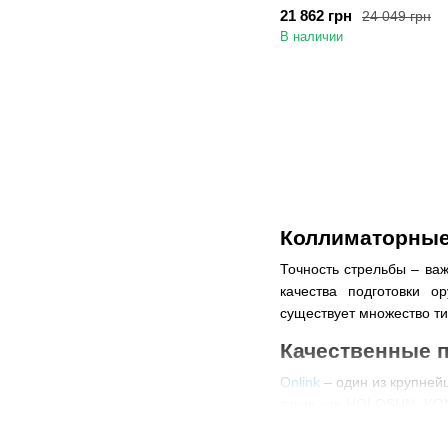
21 862 грн
24 049 грн
В наличии
Коллиматорные
Точность стрельбы – ва
качества подготовки 
существует множество ти
Качественные п
Onlink
– один из крупней
таких как HOLOSUN, KO
коллиматор для оружия 