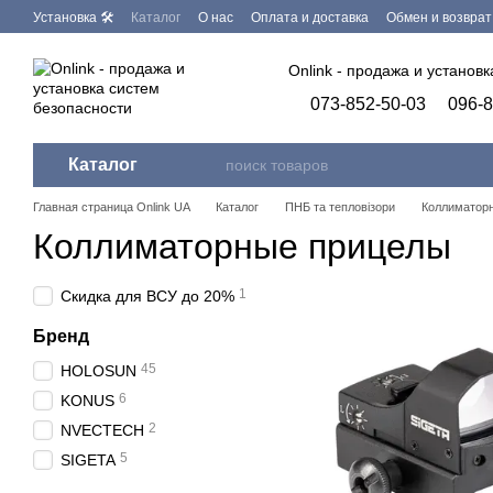
Перейти к основному контенту
Установка 🛠
Каталог
О нас
Оплата и доставка
Обмен и возврат
Бренды
Программное обеспечение
Onlink - продажа и установ
073-852-50-03
096-8
Каталог
Главная страница Onlink UA
Каталог
ПНБ та тепловізори
Коллиматор
Коллиматорные прицелы
1
Скидка для ВСУ до 20%
Бренд
45
HOLOSUN
6
KONUS
2
NVECTECH
5
SIGETA