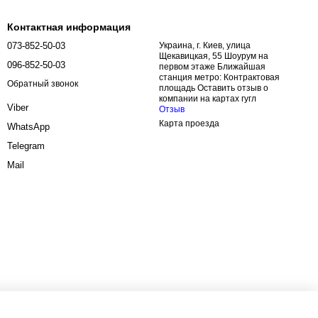
Контактная информация
073-852-50-03
Украина, г. Киев, улица
 прицела таким образом, чтобы точка цели и точка попадания
Щекавицкая, 55 Шоурум на
ировать цель, не отвлекаясь на перевод взгляда с окуляра на
096-852-50-03
первом этаже Ближайшая
станция метро: Контрактовая
Обратный звонок
площадь Оставить отзыв о
компании на картах гугл
Viber
Отзыв
цели и моментально реагировать на изменение ситуации.
Карта проезда
WhatsApp
так и для начинающих).
Telegram
Mail
, обеспечивающих длительный срок эксплуатации и