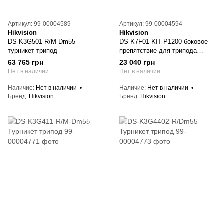
Артикул: 99-00004589
Артикул: 99-00004594
Hikvision
Hikvision
DS-K3G501-R/M-Dm55
DS-K7F01-KIT-P1200 боковое
турникет-трипод
препятствие для трипода
K3G501
63 765 грн
23 040 грн
Нет в наличии
Нет в наличии
Наличие
Нет в наличии
Наличие
Нет в наличии
Бренд
Hikvision
Бренд
Hikvision