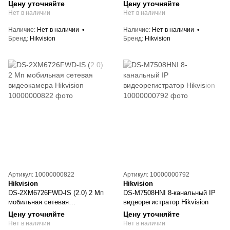
видеокамера Hikvision
видеокамера Hikvision
Цену уточняйте
Цену уточняйте
Нет в наличии
Нет в наличии
Наличие
Нет в наличии
Наличие
Нет в наличии
Бренд
Hikvision
Бренд
Hikvision
Артикул: 10000000822
Артикул: 10000000792
Hikvision
Hikvision
DS-2XM6726FWD-IS (2.0) 2 Мп
DS-M7508HNI 8-канальный IP
мобильная сетевая
видеорегистратор Hikvision
видеокамера Hikvision
Цену уточняйте
Цену уточняйте
Нет в наличии
Нет в наличии