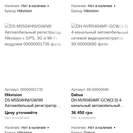
Наличие
Нет в наличии
Наличие
Нет в наличии
Бренд
Hikvision
Бренд
Hikvision
Артикул: 00000001735
Артикул: 99-00000680
Hikvision
Dahua
DS-M5504HNI/GW/WI
DH-NVR0404MF-GCW(3.0) 4-
Автомобильный регистратор
канальный автомобильный
Hikvision c GPS, 3G и Wi-Fi
сетевой видеорегистратор
Цену уточняйте
36 450 грн
модулем
Нет в наличии
Нет в наличии
Наличие
Нет в наличии
Наличие
Нет в наличии
Бренд
Hikvision
Бренд
Dahua