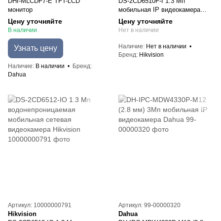
DHI-MLCDF7-E TFT-LCD
DS-2CD6510F-I 1.3 Мп
монитор
мобильная IP видеокамера
Hikvision
Цену уточняйте
Цену уточняйте
В наличии
Нет в наличии
Наличие
Нет в наличии
Узнать цену
Бренд
Hikvision
Наличие
В наличии
Бренд
Dahua
Артикул: 10000000791
Артикул: 99-00000320
Hikvision
Dahua