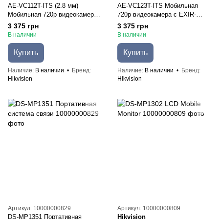
AE-VC112T-ITS (2.8 мм)
AE-VC123T-ITS Мобильная
Мобильная 720p видеокамера
720p видеокамера с EXIR-
с EXIR-подсветкой
подсветкой
3 375 грн
3 375 грн
В наличии
В наличии
Купить
Купить
Наличие
В наличии
Бренд
Наличие
В наличии
Бренд
Hikvision
Hikvision
Артикул: 10000000829
Артикул: 10000000809
DS-MP1351 Портативная
Hikvision