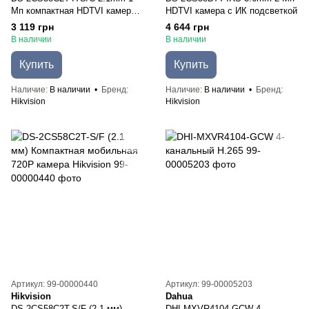
Мп компактная HDTVI камера с
HDTVI камера с ИК подсветкой
ИК-подсветкой
3 119 грн
4 644 грн
В наличии
В наличии
Купить
Купить
Наличие
В наличии
Бренд
Наличие
В наличии
Бренд
Hikvision
Hikvision
Артикул: 99-00000440
Артикул: 99-00005203
Hikvision
Dahua
DS-2CS58C2T-S/F (2.1 мм)
DHI-MXVR4104-GCW 4-