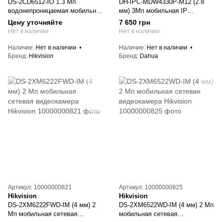
DS-2CD6512-IO 1.3 Мп
DH-IPC-MDW4330P-M12 (2.8
водонепроницаемая мобильная
мм) 3Мп мобильная IP
сетевая видеокамера Hikvision
видеокамера Dahua
Цену уточняйте
7 650 грн
Нет в наличии
Нет в наличии
Наличие
Нет в наличии
Наличие
Нет в наличии
Бренд
Hikvision
Бренд
Dahua
Артикул: 10000000821
Артикул: 10000000825
Hikvision
Hikvision
DS-2XM6222FWD-IM (4 мм) 2
DS-2XM6522WD-IM (4 мм) 2 Мп
Мп мобильная сетевая
мобильная сетевая