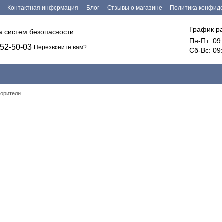
Контактная информация
Блог
Отзывы о магазине
Политика конфид
График р
ка систем безопасности
Пн-Пт: 09
52-50-03
Перезвоните вам?
Сб-Вс: 09
ворители