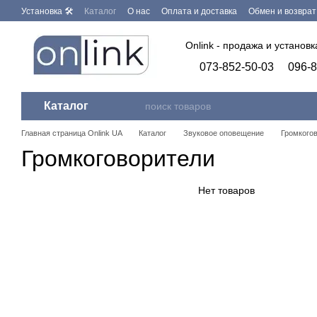
Перейти к основному контенту
Установка 🛠
Каталог
О нас
Оплата и доставка
Обмен и возврат
Бренды
Программное обеспечение
Onlink - продажа и установ
073-852-50-03
096-8
Каталог
Главная страница Onlink UA
Каталог
Звуковое оповещение
Громкого
Громкоговорители
Нет товаров