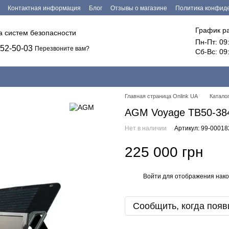
Контактная информация
Блог
Отзывы о магазине
Политика конфид
График р
ка систем безопасности
Пн-Пт: 09
52-50-03
Перезвоните вам?
Сб-Вс: 09
Главная страница Onlink UA
Катало
AGM Voyage TB50-38
Нет в наличии
Артикул: 99-0001
225 000 грн
Войти
для отображения нако
%
Сообщить, когда появ