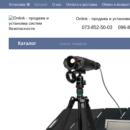
Перейти к основному контенту
Установка 🛠
Каталог
О нас
Оплата и доставка
Обмен и возврат
Бренды
Программное обеспечение
Onlink - продажа и установ
073-852-50-03
096-8
Каталог