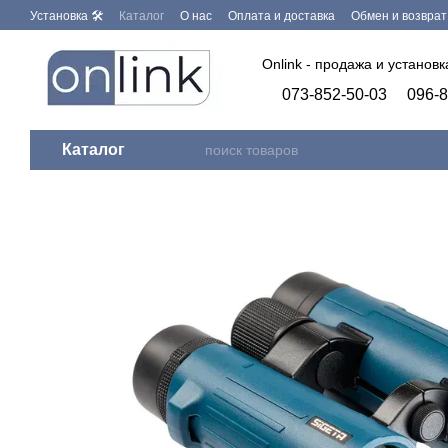
Перейти к основному контенту
Установка 🛠
Каталог
О нас
Оплата и доставка
Обмен и возврат
Бренды
Программное обеспечение
Onlink - продажа и установ
073-852-50-03
096-8
Каталог