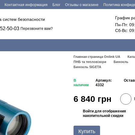
Контактная информация
Блог
Отзывы о магазине
Политика конфид
График р
ка систем безопасности
Пн-Пт: 09
52-50-03
Перезвоните вам?
Сб-Вс: 09
Главная страница Onlink UA
Ката
ПНБ та тепловізори
Бинокль
Бинокль SIGETA
В
Артикул:
Остав
наличии
4332
6 840 грн
Войти
для отображения
%
накопительной скидки
Купить