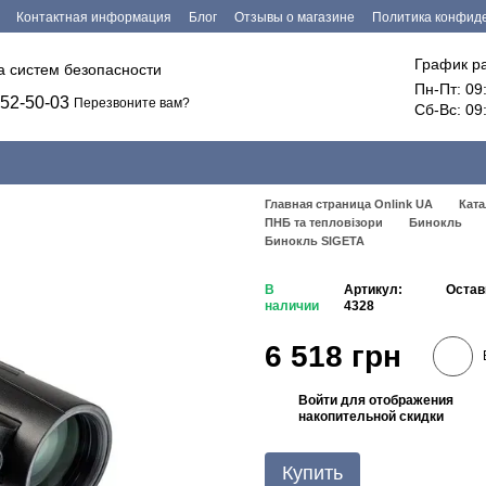
Контактная информация
Блог
Отзывы о магазине
Политика конфид
График р
ка систем безопасности
Пн-Пт: 09
52-50-03
Перезвоните вам?
Сб-Вс: 09
Главная страница Onlink UA
Ката
ПНБ та тепловізори
Бинокль
Бинокль SIGETA
В
Артикул:
Остав
наличии
4328
6 518 грн
Войти
для отображения
%
накопительной скидки
Купить