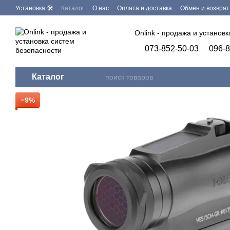
Перейти к основному контенту
Установка 🛠
Каталог
О нас
Оплата и доставка
Обмен и возврат
Бренды
Программное обеспечение
Onlink - продажа и установ
073-852-50-03
096-8
Каталог
−9%