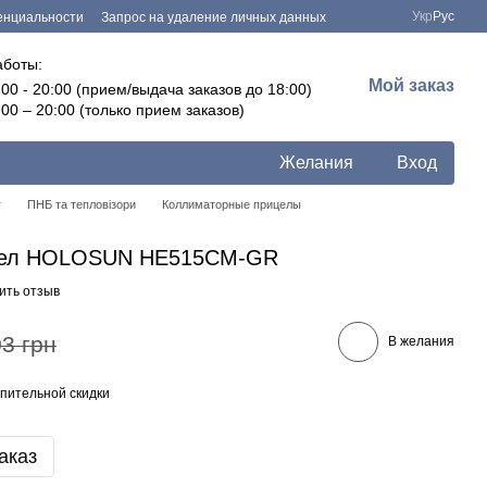
Укр
Рус
енциальности
Запрос на удаление личных данных
аботы:
Мой заказ
:00 - 20:00 (прием/выдача заказов до 18:00)
:00 – 20:00 (только прием заказов)
Желания
Вход
г
ПНБ та тепловізори
Коллиматорные прицелы
цел HOLOSUN HE515CM-GR
ить отзыв
3 грн
В желания
пительной скидки
аказ