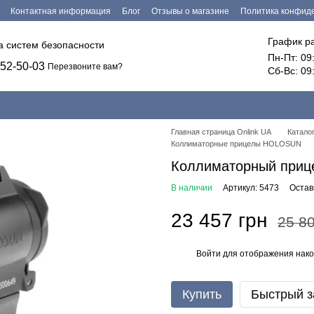
Контактная информация
Блог
Отзывы о магазине
Политика конфид
График р
ка систем безопасности
Пн-Пт: 09
52-50-03
Перезвоните вам?
Сб-Вс: 09
Главная страница Onlink UA
Катало
Коллиматорные прицелы HOLOSUN
Коллиматорный при
В наличии
Артикул: 5473
Остав
23 457 грн
25 80
Войти
для отображения нако
%
Купить
Быстрый з