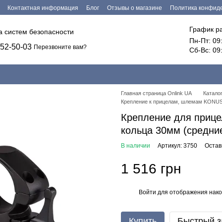
Контактная информация
Блог
Отзывы о магазине
Политика конфид
График р
ка систем безопасности
Пн-Пт: 09
52-50-03
Перезвоните вам?
Сб-Вс: 09
Главная страница Onlink UA
Катало
Крепление к прицелам, шлемам KONU
Крепление для приц
кольца 30мм (средни
В наличии
Артикул: 3750
Остав
1 516 грн
Войти
для отображения нако
%
Купить
Быстрый з