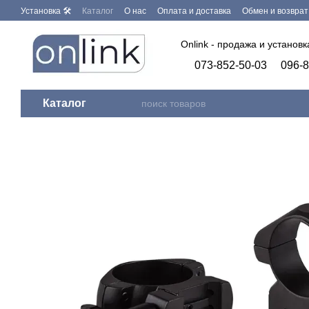
Перейти к основному контенту
Установка 🛠
Каталог
О нас
Оплата и доставка
Обмен и возврат
Бренды
Программное обеспечение
Onlink - продажа и установ
073-852-50-03
096-8
Каталог