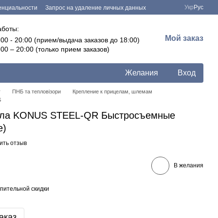
Укр
Рус
енциальности
Запрос на удаление личных данных
аботы:
Мой заказ
:00 - 20:00 (прием/выдача заказов до 18:00)
:00 – 20:00 (только прием заказов)
Желания
Вход
г
ПНБ та тепловізори
Крепление к прицелам, шлемам
S
ела KONUS STEEL-QR Быстросъемные
е)
ить отзыв
В желания
пительной скидки
аказ