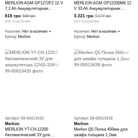
MERLION AGM GP1272F2 12 V
MERLION AGM GP12330M6 12
7,2 Ah Аккумуляторная
V 33 Ah Аккумуляторная
батарея
батарея
615 грн
3 221 грн
948 грн
5 177 грн
Нет в наличии
Нет в наличии
Наличие
Нет в наличии
Наличие
Нет в наличии
Бренд
Merlion
Бренд
Merlion
Артикул: 99-00013420
Артикул: 99-00013438
Merlion
Merlion
MERLION YT-CH-12200
Merlion Q5 Полка 450мм для
Автоматический ЗУ для
шкафа толщина 1,2мм