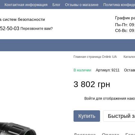
Контактная информация
Блог
Отзывы о магазине
Политика конфид
График р
ка систем безопасности
Пн-Пт: 09
52-50-03
Перезвоните вам?
Сб-Вс: 09
Главная страница Onlink UA
Катало
В наличии
Артикул: 9211
Остав
3 802 грн
Войти
для отображения нако
%
Купить
Быстрый з