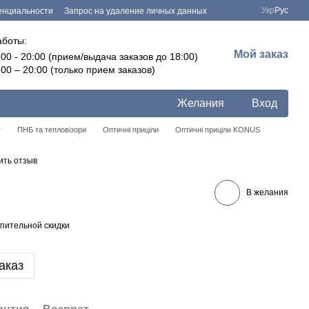
Укр
Рус
енциальности
Запрос на удаление личных данных
аботы:
Мой заказ
:00 - 20:00 (прием/выдача заказов до 18:00)
:00 – 20:00 (только прием заказов)
Желания
Вход
г
ПНБ та тепловізори
Оптичні приціли
Оптичні приціли KONUS
ить отзыв
В желания
пительной скидки
аказ