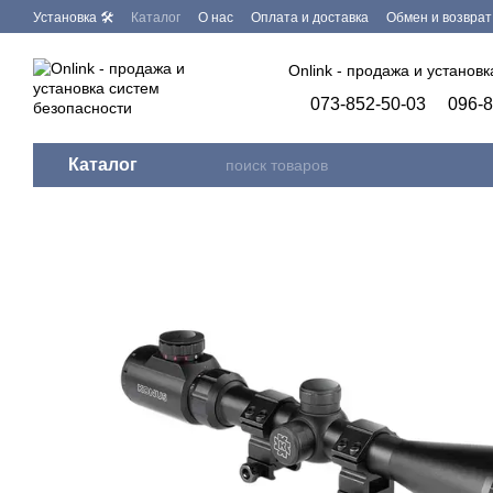
Перейти к основному контенту
Установка 🛠
Каталог
О нас
Оплата и доставка
Обмен и возврат
Бренды
Программное обеспечение
Onlink - продажа и установ
073-852-50-03
096-8
Каталог