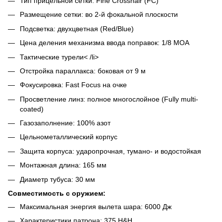
Тип прицельной сетки: Fine Crosshair (FC)
Размещение сетки: во 2-й фокальной плоскости
Подсветка: двухцветная (Red/Blue)
Цена деления механизма ввода поправок: 1/8 MOA
Тактические турели< /li>
Отстройка параллакса: боковая от 9 м
Фокусировка: Fast Focus на очке
Просветление линз: полное многослойное (Fully multi-
coated)
Газозаполнение: 100% азот
Цельнометаллический корпус
Защита корпуса: ударопрочная, тумано- и водостойкая
Монтажная длина: 165 мм
Диаметр тубуса: 30 мм
Совместимость с оружием:
Максимальная энергия вылета шара: 6000 Дж
Характеристики патрона: 375 H&H