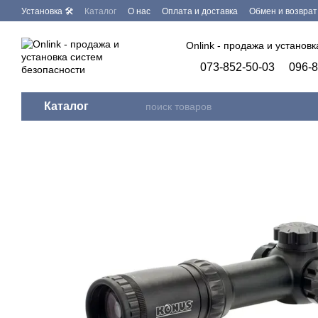
Перейти к основному контенту
Установка 🛠
Каталог
О нас
Оплата и доставка
Обмен и возврат
Бренды
Программное обеспечение
Onlink - продажа и установ
073-852-50-03
096-8
Каталог