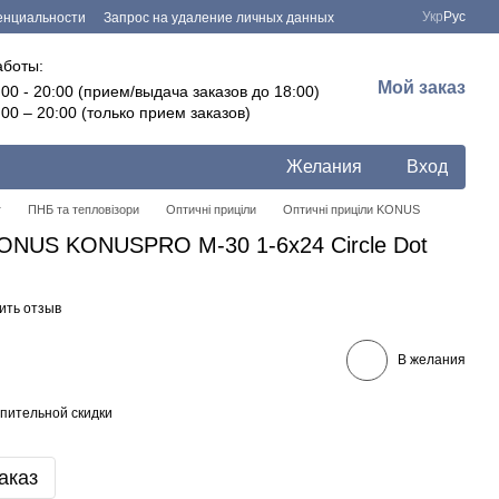
Укр
Рус
енциальности
Запрос на удаление личных данных
аботы:
Мой заказ
:00 - 20:00 (прием/выдача заказов до 18:00)
:00 – 20:00 (только прием заказов)
Желания
Вход
г
ПНБ та тепловізори
Оптичні приціли
Оптичні приціли KONUS
ONUS KONUSPRO M-30 1-6x24 Circle Dot
ить отзыв
В желания
пительной скидки
аказ