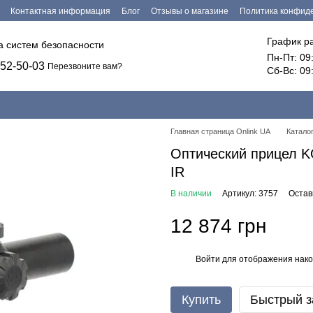
Контактная информация
Блог
Отзывы о магазине
Политика конфид
График р
ка систем безопасности
Пн-Пт: 09
52-50-03
Перезвоните вам?
Сб-Вс: 09
Главная страница Onlink UA
Катало
Оптический прицел K
IR
В наличии
Артикул: 3757
Остав
12 874 грн
Войти
для отображения нако
%
Купить
Быстрый з