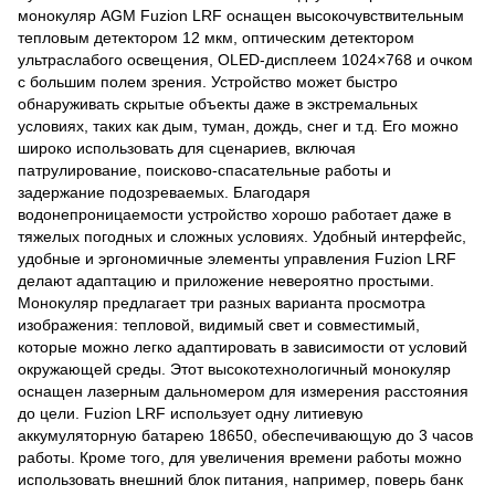
монокуляр AGM Fuzion LRF оснащен высокочувствительным
тепловым детектором 12 мкм, оптическим детектором
ультраслабого освещения, OLED-дисплеем 1024×768 и очком
с большим полем зрения. Устройство может быстро
обнаруживать скрытые объекты даже в экстремальных
условиях, таких как дым, туман, дождь, снег и т.д. Его можно
широко использовать для сценариев, включая
патрулирование, поисково-спасательные работы и
задержание подозреваемых. Благодаря
водонепроницаемости устройство хорошо работает даже в
тяжелых погодных и сложных условиях. Удобный интерфейс,
удобные и эргономичные элементы управления Fuzion LRF
делают адаптацию и приложение невероятно простыми.
Монокуляр предлагает три разных варианта просмотра
изображения: тепловой, видимый свет и совместимый,
которые можно легко адаптировать в зависимости от условий
окружающей среды. Этот высокотехнологичный монокуляр
оснащен лазерным дальномером для измерения расстояния
до цели. Fuzion LRF использует одну литиевую
аккумуляторную батарею 18650, обеспечивающую до 3 часов
работы. Кроме того, для увеличения времени работы можно
использовать внешний блок питания, например, поверь банк