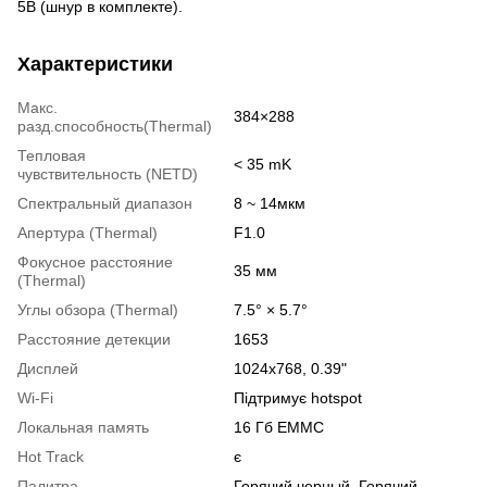
5В (шнур в комплекте).
Характеристики
Макс.
384×288
разд.способность(Thermal)
Тепловая
< 35 mK
чувствительность (NETD)
Спектральный диапазон
8 ~ 14мкм
Апертура (Thermal)
F1.0
Фокусное расстояние
35 мм
(Thermal)
Углы обзора (Thermal)
7.5° × 5.7°
Расстояние детекции
1653
Дисплей
1024x768, 0.39"
Wi-Fi
Підтримує hotspot
Локальная память
16 Гб EMMC
Hot Track
є
Палитра
Горячий черный, Горячий