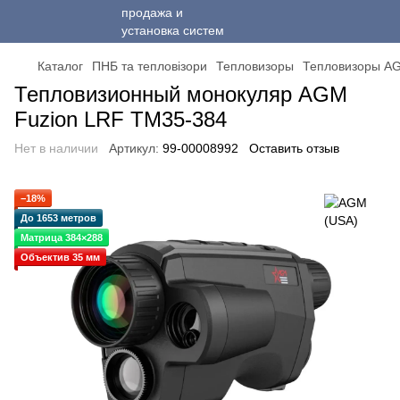
Каталог
ПНБ та тепловізори
Тепловизоры
Тепловизоры A
Тепловизионный монокуляр AGM
Fuzion LRF TM35-384
Нет в наличии
Артикул:
99-00008992
Оставить отзыв
−18%
До 1653 метров
Матрица 384×288
Объектив 35 мм