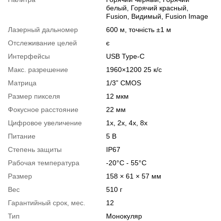
белый, Горячий красный,
Fusion, Видимый, Fusion Image
Лазерный дальномер
600 м, точність ±1 м
Отслеживание целей
є
Интерфейсы
USB Type-C
Макс. разрешение
1960×1200 25 к/с
Матрица
1/3” CMOS
Размер пикселя
12 мкм
Фокусное расстояние
22 мм
Цифровое увеличение
1x, 2x, 4x, 8x
Питание
5 В
Степень защиты
IP67
Рабочая температура
-20°C - 55°C
Размер
158 × 61 × 57 мм
Вес
510 г
Гарантийный срок, мес.
12
Тип
Монокуляр