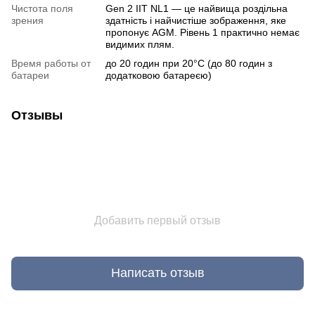
Чистота поля
Gen 2 IIT NL1 — це найвища роздільна
зрения
здатність і найчистіше зображення, яке
пропонує AGM. Рівень 1 практично немає
видимих плям.
Время работы от
до 20 годин при 20°C (до 80 годин з
батареи
додатковою батареєю)
Отзывы
Добавить первый отзыв
Написать отзыв