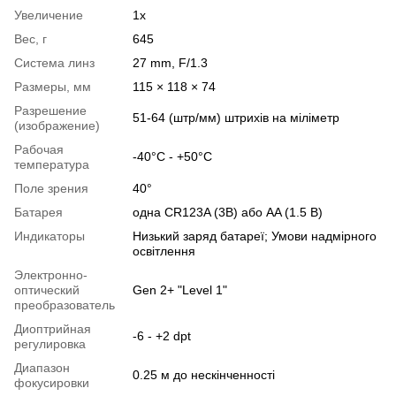
Увеличение
1x
Вес, г
645
Система линз
27 mm, F/1.3
Размеры, мм
115 × 118 × 74
Разрешение
51-64 (штр/мм) штрихів на міліметр
(изображение)
Рабочая
-40°C - +50°C
температура
Поле зрения
40°
Батарея
одна CR123A (3В) або AA (1.5 В)
Индикаторы
Низький заряд батареї; Умови надмірного
освітлення
Электронно-
оптический
Gen 2+ "Level 1"
преобразователь
Диоптрийная
-6 - +2 dpt
регулировка
Диапазон
0.25 м до нескінченності
фокусировки