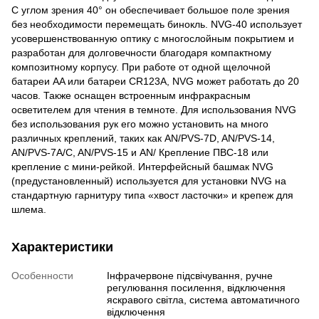
С углом зрения 40° он обеспечивает большое поле зрения
без необходимости перемещать бинокль. NVG-40 использует
усовершенствованную оптику с многослойным покрытием и
разработан для долговечности благодаря компактному
композитному корпусу. При работе от одной щелочной
батареи AA или батареи CR123A, NVG может работать до 20
часов. Также оснащен встроенным инфракрасным
осветителем для чтения в темноте. Для использования NVG
без использования рук его можно установить на много
различных креплений, таких как AN/PVS-7D, AN/PVS-14,
AN/PVS-7A/C, AN/PVS-15 и AN/ Крепление ПВС-18 или
крепление с мини-рейкой. Интерфейсный башмак NVG
(предустановленный) используется для установки NVG на
стандартную гарнитуру типа «хвост ласточки» и крепеж для
шлема.
Характеристики
Особенности
Інфрачервоне підсвічування, ручне
регулювання посилення, відключення
яскравого світла, система автоматичного
відключення