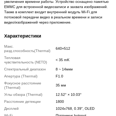
увеличения времени работы. Устройство оснащено памятью
EMMC для встроенной видеозаписи и захвата изображений.
Также в комплект входит внутренний модуль Wi-Fi для
потоковой передачи видео в реальном времени и записи
видео/изображений через приложение.
Характеристики
Макс.
640×512
разд.способность(Thermal)
Тепловая
< 35 mK
чувствительность (NETD)
Спектральный диапазон
8 ~ 14мкм
Апертура (Thermal)
F1.0
Фокусное расстояние
35 мм
(Thermal)
Углы обзора (Thermal)
12.52° × 10.03°
Расстояние детекции
1800
Дисплей
1024x768, 0.39", OLED
Wi-Fi
Підтримує hotspot