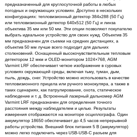
предназначенный для круглосуточной работы в любых
погодных и окружающих условиях. Доступно в нескольких
конфигурациях: тепловизионный детектор 384x288 (50 Гц)
или тепловизионный детектор 640x512 (50 Гц) и линза
объектива 35 мм или 50 мм. Эти опции позволяют покупателю
выбрать идеальное устройство для своих нужд. Объектив 35
мм предназначен для съемки на средних дистанциях, а
объектив 50 мм лучше всего подходит для дальних
столкновений. Оснащенный высокочувствительным тепловым
детектором 12 мкм и OLED-монитором 1024×768, AGM
Varmint LRF обеспечивает четкое изображение в суровых
условиях окружающей среды, включая тьму, туман, дым,
пыль, дождь, снег. Устройство можно использовать в качестве
тепловизионного прицела или ручного монокуляра, а также в
таких сценариях, как патрулирование, охота, статическое
наблюдение и т. д. Встроенный лазерный дальномер AGM
Varmint LRF предназначен для определения точного
расстояния между наблюдателем и целью. Результаты
измерения отображаются на мониторе осциллографа. Один
аккумулятор 18650 обеспечивает до 4,5 часов непрерывной
работы устройства. Внешний блок питания 5 В (аккумулятор)
можно легко подключить через USB-USB-C разъем для