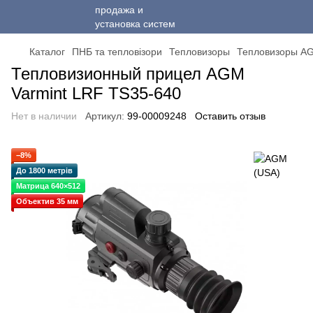
Каталог
ПНБ та тепловізори
Тепловизоры
Тепловизоры A
Тепловизионный прицел AGM
Varmint LRF TS35-640
Нет в наличии
Артикул:
99-00009248
Оставить отзыв
−8%
До 1800 метрів
Матрица 640×512
Объектив 35 мм