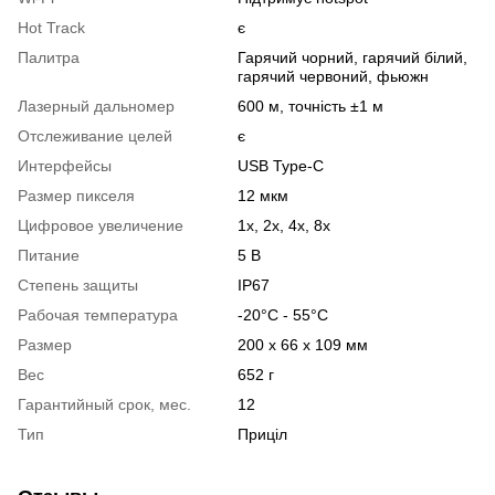
Hot Track
є
Палитра
Гарячий чорний, гарячий білий,
гарячий червоний, фьюжн
Лазерный дальномер
600 м, точність ±1 м
Отслеживание целей
є
Интерфейсы
USB Type-C
Размер пикселя
12 мкм
Цифровое увеличение
1x, 2x, 4x, 8x
Питание
5 В
Степень защиты
IP67
Рабочая температура
-20°C - 55°C
Размер
200 x 66 x 109 мм
Вес
652 г
Гарантийный срок, мес.
12
Тип
Приціл