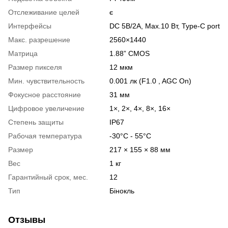
Отслеживание целей
є
Интерфейсы
DC 5В/2A, Max.10 Вт, Type-C port
Макс. разрешение
2560×1440
Матрица
1.88” CMOS
Размер пикселя
12 мкм
Мин. чувствительность
0.001 лк (F1.0 , AGC On)
Фокусное расстояние
31 мм
Цифровое увеличение
1×, 2×, 4×, 8×, 16×
Степень защиты
IP67
Рабочая температура
-30°C - 55°C
Размер
217 × 155 × 88 мм
Вес
1 кг
Гарантийный срок, мес.
12
Тип
Бінокль
Отзывы