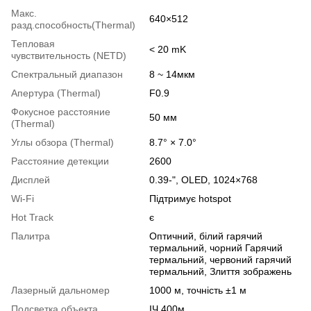
Макс.
640×512
разд.способность(Thermal)
Тепловая
< 20 mK
чувствительность (NETD)
Спектральный диапазон
8 ~ 14мкм
Апертура (Thermal)
F0.9
Фокусное расстояние
50 мм
(Thermal)
Углы обзора (Thermal)
8.7° × 7.0°
Расстояние детекции
2600
Дисплей
0.39-", OLED, 1024×768
Wi-Fi
Підтримує hotspot
Hot Track
є
Палитра
Оптичний, білий гарячий
термальний, чорний Гарячий
термальний, червоний гарячий
термальний, Злиття зображень
Лазерный дальномер
1000 м, точність ±1 м
Подсветка объекта
ІЧ 400м