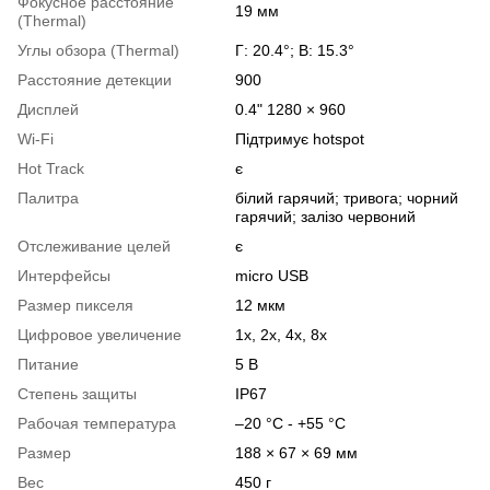
Фокусное расстояние
19 мм
(Thermal)
Углы обзора (Thermal)
Г: 20.4°; В: 15.3°
Расстояние детекции
900
Дисплей
0.4" 1280 × 960
Wi-Fi
Підтримує hotspot
Hot Track
є
Палитра
білий гарячий; тривога; чорний
гарячий; залізо червоний
Отслеживание целей
є
Интерфейсы
micro USB
Размер пикселя
12 мкм
Цифровое увеличение
1x, 2x, 4x, 8x
Питание
5 В
Степень защиты
IP67
Рабочая температура
–20 °C - +55 °C
Размер
188 × 67 × 69 мм
Вес
450 г