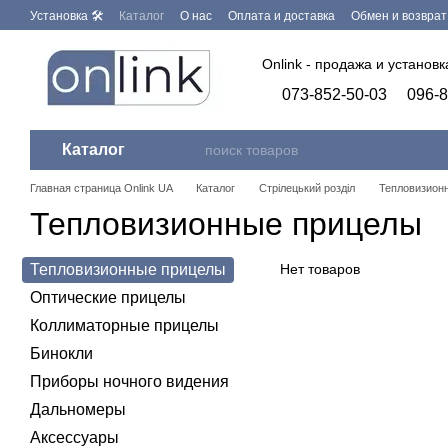
Перейти к основному контенту
Установка 🛠
Каталог
О нас
Оплата и доставка
Обмен и возврат
Бренды
Программное обеспечение
Onlink - продажа и установ
073-852-50-03
096-8
Каталог
Главная страница Onlink UA
Каталог
Стрілецький розділ
Тепловизион
Тепловизионные прицелы
Тепловизионные прицелы
Нет товаров
Оптические прицелы
Коллиматорные прицелы
Бинокли
Приборы ночного видения
Дальномеры
Аксессуары