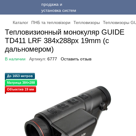
Каталог
ПНБ та тепловізори
Тепловизоры
Тепловизоры G
Тепловизионный монокуляр GUIDE
TD411 LRF 384x288px 19mm (с
дальномером)
В наличии
Артикул:
6777
Оставить отзыв
До 1653 метров
Матрица 384×288
Объектив 19 мм