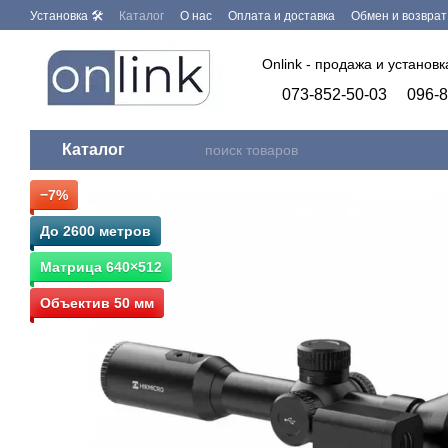
Перейти к основному контенту
Установка 🛠
Каталог
О нас
Оплата и доставка
Обмен и возврат
Бренды
Программное обеспечение
Onlink - продажа и установ
073-852-50-03
096-8
Каталог
−7%
До 2600 метров
Матрица 640×512
Объектив 50 мм