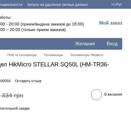
Укр
Рус
енциальности
Запрос на удаление личных данных
аботы:
Мой заказ
:00 - 20:00 (прием/выдача заказов до 18:00)
:00 – 20:00 (только прием заказов)
Желания
Вход
г
ПНБ та тепловізори
Тепловизоры
Тепловизоры HikMicro
ел HikMicro STELLAR SQ50L (HM-TR36-
000059
Оставить отзыв
 334 грн
В желания
пительной скидки