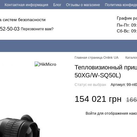
Контактная информация
Блог
Отзывы о магазине
Политика конфид
График р
ка систем безопасности
Пн-Пт: 09
52-50-03
Перезвоните вам?
Сб-Вс: 09
Главная страница Onlink UA
Катало
Тепловизионный приц
50XG/W-SQ50L)
Статус не выбран
Артикул: 99-nt
154 021 грн
166
Войти
для отображения нако
%