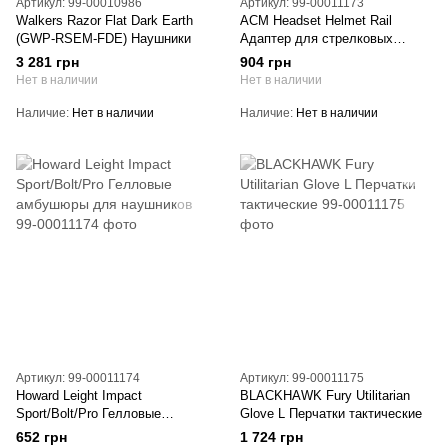
Артикул: 99-00010986
Артикул: 99-00011173
Walkers Razor Flat Dark Earth
ACM Headset Helmet Rail
(GWP-RSEM-FDE) Наушники
Адаптер для стрелковых
наушников Howard Impact Sport
3 281 грн
904 грн
Нет в наличии
Нет в наличии
Наличие
Нет в наличии
Наличие
Нет в наличии
Артикул: 99-00011174
Артикул: 99-00011175
Howard Leight Impact
BLACKHAWK Fury Utilitarian
Sport/Bolt/Pro Гелловые
Glove L Перчатки тактические
амбушюры для наушников
652 грн
1 724 грн