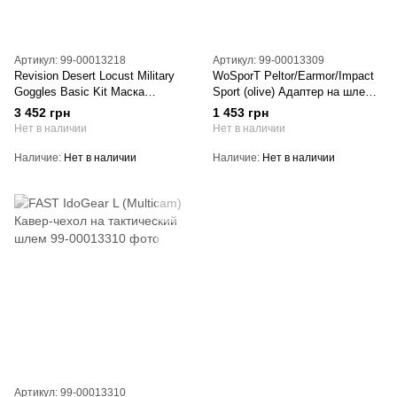
Артикул: 99-00013218
Артикул: 99-00013309
Revision Desert Locust Military
WoSporT Peltor/Earmor/Impact
Goggles Basic Kit Маска
Sport (olive) Адаптер на шлем
баллистическая
для наушников
3 452 грн
1 453 грн
Нет в наличии
Нет в наличии
Наличие
Нет в наличии
Наличие
Нет в наличии
Артикул: 99-00013310