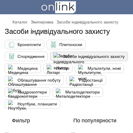
Каталог
Экипировка
Засоби індивідуального захисту
Засоби індивідуального захисту
Бронеплити
Плитоноски
Спорядження
Засоби індивідуального захисту
Медицина
Ліхтарі
Мультитули, ножі
Облаштування побуту
Радіостанції
Квадрокоптери
Металодетектори
Ноутбуки, планшети
Фильтр
По популярности