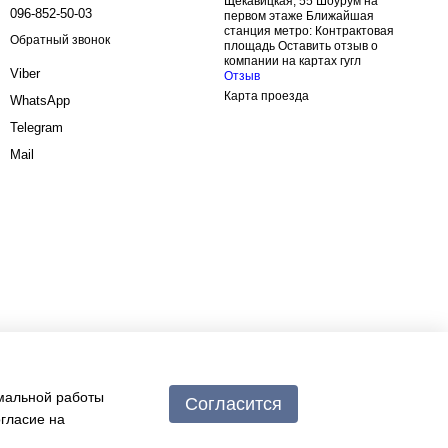
Щекавицкая, 55 Шоурум на
096-852-50-03
первом этаже Ближайшая
станция метро: Контрактовая
Обратный звонок
площадь Оставить отзыв о
компании на картах гугл
Viber
Отзыв
Карта проезда
WhatsApp
Telegram
Mail
имальной работы
Согласится
огласие на