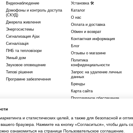
Видеонаблюдение
Установка 🛠
Домофоны и контроль доступа
Каталог
(СКУД)
О нас
Джерела живлення
Оплата и доставка
Энергосистемы
Обмен и возврат
Сигнализация Ajax
Контактная информация
Сигналізація
Блог
ПНБ та тепловізори
Отзывы о магазине
Умный дом
Политика
Звуковое оповещение
конфиденциальности
Типові рішення
Запрос на удаление личных
данных
Програмне забезпечення
Бренды
Карта сайта
Программное обеспечение
ости
Мы в соцсетях
маркетинга и статистических целей, а также для безопасной и опт
 вашего браузера. Нажмите на кнопку «Согласиться», чтобы дать с
ожно ознакомиться на странице
Пользовательское соглашение
.