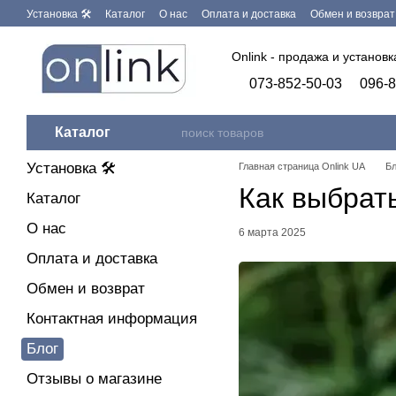
Перейти к основному контенту
Установка 🛠
Каталог
О нас
Оплата и доставка
Обмен и возврат
Бренды
Программное обеспечение
Onlink - продажа и установ
073-852-50-03
096-8
Каталог
Установка 🛠
Главная страница Onlink UA
Бл
Как выбрат
Каталог
О нас
6 марта 2025
Оплата и доставка
Обмен и возврат
Контактная информация
Блог
Отзывы о магазине