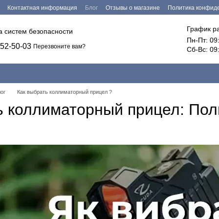
Контактная информация
Блог
Отзывы о магазине
Политика конфид
График р
ка систем безопасности
Пн-Пт: 09
52-50-03
Перезвоните вам?
Сб-Вс: 09
ог
Как выбрать коллиматорный прицел ?
ь коллиматорный прицел: Пол