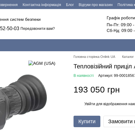
повернення
Контактна інформація
Блог
Відгуки про магазин
Політика 
езпечення
Графік роботи
лення систем безпеки
Пн-Пт: 09:00 
52-50-03
Передзвонити вам?
Сб-Нд: 09:00 
Головна сторінка Onlink UA
Каталог
Тепловізійний приціл
В наявності
Артикул: 99-0001856
193 050 грн
Увійти
для відображення нак
%
Купити
Замовити