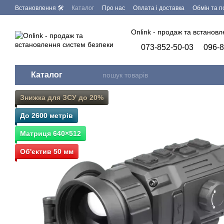
Перейти до основного контенту
Встановлення 🛠
Каталог
Про нас
Оплата і доставка
Обмін та 
Запит на видалення персональних даних
Бренди
Програмне заб
Onlink - продаж та встанов
073-852-50-03
096-8
Каталог
Знижка для ЗСУ до 20%
До 2600 метрів
Матриця 640×512
Об'єктив 50 мм