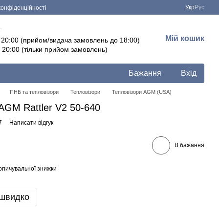
Укр
Рус
конфіденційності
:
Мій кошик
- 20:00 (прийом/видача замовлень до 18:00)
- 20:00 (тільки прийом замовлень)
Бажання
Вхід
ПНБ та тепловізори
Тепловізори
Тепловізори AGM (USA)
 AGM Rattler V2 50-640
7
Написати відгук
В бажання
опичувальної знижки
 швидко