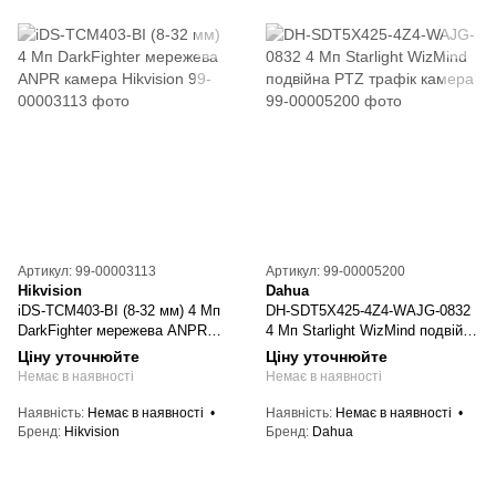
Артикул: 99-00003113
Артикул: 99-00005200
Hikvision
Dahua
iDS-TCM403-BI (8-32 мм) 4 Мп
DH-SDT5X425-4Z4-WAJG-0832
DarkFighter мережева ANPR
4 Мп Starlight WizMind подвійна
камера Hikvision
PTZ трафік камера
Ціну уточнюйте
Ціну уточнюйте
Немає в наявності
Немає в наявності
Наявність
Немає в наявності
Наявність
Немає в наявності
Бренд
Hikvision
Бренд
Dahua