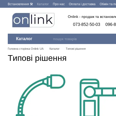
Перейти до основного контенту
Встановлення 🛠
Каталог
Про нас
Оплата і доставка
Обмін та 
Запит на видалення персональних даних
Бренди
Програмне заб
Onlink - продаж та встанов
073-852-50-03
096-8
Каталог
Головна сторінка Onlink UA
Каталог
Типові рішення
Типові рішення