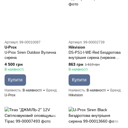
Артикул: 99-00010087
Артикул: 99-00002739
U-Prox
Hikvision
U-Prox Siren Outdoor Вулична
DS-PS1-I-WE-Red Бездротова
сирена
внутрішня сирена (червоне
підсвічування)
4 500 грн
863 грн
1 619 грн
В наявності
В наявності
Купити
Купити
Наявність
В наявності
Бренд
Наявність
В наявності
Бренд
U-Prox
Hikvision