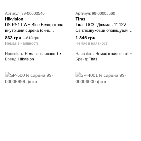
Артикул: 99-00003540
Артикул: 99-00005560
Hikvision
Tiras
DS-PS1-I-WE Blue Бездротова
Tiras ОСЗ "Джмиль-1" 12V
внутрішня сирена (синє
Світлозвуковий оповіщувач
підсвічування)
Тірас
863 грн
1 345 грн
1 619 грн
Немає в наявності
Немає в наявності
Наявність
Немає в наявності
Наявність
Немає в наявності
Бренд
Hikvision
Бренд
Tiras