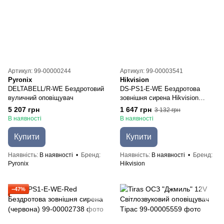
Артикул: 99-00000244
Артикул: 99-00003541
Pyronix
Hikvision
DELTABELL/R-WE Бездротовий
DS-PS1-E-WE Бездротова
вуличний оповіщувач
зовнішня сирена Hikvision
(Синя)
5 207 грн
1 647 грн
3 132 грн
В наявності
В наявності
Купити
Купити
Наявність
В наявності
Бренд
Наявність
В наявності
Бренд
Pyronix
Hikvision
−47%