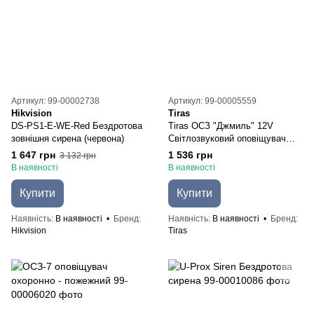
Артикул: 99-00002738
Артикул: 99-00005559
Hikvision
Tiras
DS-PS1-E-WE-Red Бездротова
Tiras ОСЗ "Джмиль" 12V
зовнішня сирена (червона)
Світлозвуковий оповіщувач
Тірас
1 647 грн
1 536 грн
3 132 грн
В наявності
В наявності
Купити
Купити
Наявність
В наявності
Бренд
Наявність
В наявності
Бренд
Hikvision
Tiras