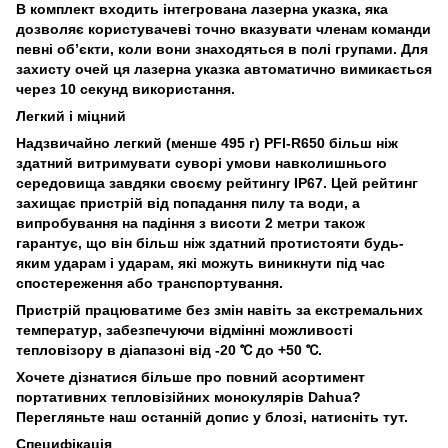
В комплект входить інтегрована лазерна указка, яка
дозволяє користувачеві точно вказувати членам команди
певні об’єкти, коли вони знаходяться в полі групами. Для
захисту очей ця лазерна указка автоматично вимикається
через 10 секунд використання.
Легкий і міцний
Надзвичайно легкий (менше 495 г) PFI-R650 більш ніж
здатний витримувати суворі умови навколишнього
середовища завдяки своєму рейтингу IP67. Цей рейтинг
захищає пристрій від попадання пилу та води, а
випробування на падіння з висоти 2 метри також
гарантує, що він більш ніж здатний протистояти будь-
яким ударам і ударам, які можуть виникнути під час
спостереження або транспортування.
Пристрій працюватиме без змін навіть за екстремальних
температур, забезпечуючи відмінні можливості
тепловізору в діапазоні від -20 ℃ до +50 ℃.
Хочете дізнатися більше про повний асортимент
портативних тепловізійних монокулярів Dahua?
Перегляньте наш останній допис у блозі, натисніть тут.
Специфікація