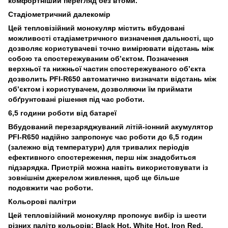
комфортніший перегляд без втоми.
Стадіометричний далекомір
Цей тепловізійний монокуляр містить вбудовані
можливості стадіаметричного визначення дальності, що
дозволяє користувачеві точно вимірювати відстань між
собою та спостережуваним об’єктом. Позначення
верхньої та нижньої частин спостережуваного об’єкта
дозволить PFI-R650 автоматично визначати відстань між
об’єктом і користувачем, дозволяючи їм приймати
обґрунтовані рішення під час роботи.
6,5 години роботи від батареї
Вбудований перезаряджуваний літій-іонний акумулятор
PFI-R650 надійно запропонує час роботи до 6,5 годин
(залежно від температури) для тривалих періодів
ефективного спостереження, перш ніж знадобиться
підзарядка. Пристрій можна навіть використовувати із
зовнішнім джерелом живлення, щоб ще більше
подовжити час роботи.
Кольорові палітри
Цей тепловізійний монокуляр пропонує вибір із шести
різних палітр кольорів: Black Hot, White Hot, Iron Red,