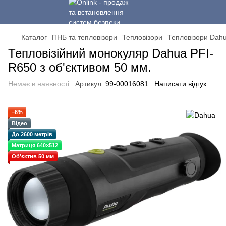
Каталог
ПНБ та тепловізори
Тепловізори
Тепловізори Dah
Тепловізійний монокуляр Dahua PFI-
R650 з об'єктивом 50 мм.
Немає в наявності
Артикул:
99-00016081
Написати відгук
−6%
Відео
До 2600 метрів
Матриця 640×512
Об'єктив 50 мм