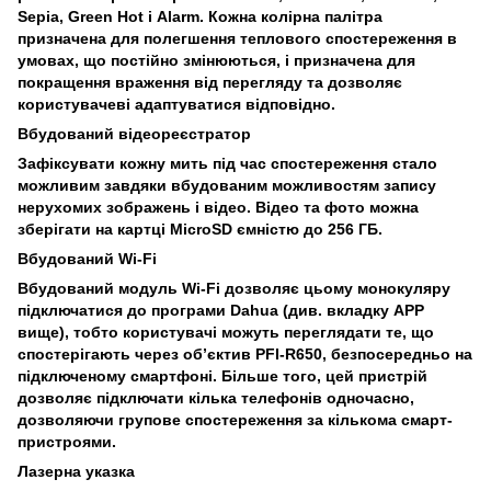
Sepia, Green Hot і Alarm. Кожна колірна палітра
призначена для полегшення теплового спостереження в
умовах, що постійно змінюються, і призначена для
покращення враження від перегляду та дозволяє
користувачеві адаптуватися відповідно.
Вбудований відеореєстратор
Зафіксувати кожну мить під час спостереження стало
можливим завдяки вбудованим можливостям запису
нерухомих зображень і відео. Відео та фото можна
зберігати на картці MicroSD ємністю до 256 ГБ.
Вбудований Wi-Fi
Вбудований модуль Wi-Fi дозволяє цьому монокуляру
підключатися до програми Dahua (див. вкладку APP
вище), тобто користувачі можуть переглядати те, що
спостерігають через об’єктив PFI-R650, безпосередньо на
підключеному смартфоні. Більше того, цей пристрій
дозволяє підключати кілька телефонів одночасно,
дозволяючи групове спостереження за кількома смарт-
пристроями.
Лазерна указка