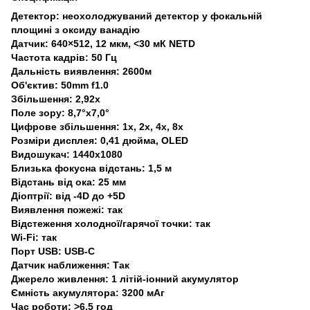
Детектор: неохолоджуваний детектор у фокальній
площині з оксиду ванадію
Датчик: 640×512, 12 мкм, <30 мК NETD
Частота кадрів: 50 Гц
Дальність виявлення: 2600м
Об'єктив: 50mm f1.0
Збільшення: 2,92x
Поле зору: 8,7°x7,0°
Цифрове збільшення: 1x, 2x, 4x, 8x
Розміри дисплея: 0,41 дюйма, OLED
Видошукач: 1440x1080
Близька фокусна відстань: 1,5 м
Відстань від ока: 25 мм
Діоптрії: від -4D до +5D
Виявлення пожежі: так
Відстеження холодної/гарячої точки: так
Wi-Fi: так
Порт USB: USB-C
Датчик наближення: Так
Джерело живлення: 1 літій-іонний акумулятор
Ємність акумулятора: 3200 мАг
Час роботи: >6,5 год