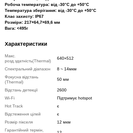
Робоча температура: від -30°C до +50°C
Температура зберігання: від -30°C до +50°C
Клас захисту: IP67
Розміри: 217×64,7×69,6 мм
Вага: <495г
Характеристики
Макс.
640×512
розд.здатність(Thermal)
Спектральний діапазон
8 ~ 14мкм
Фокусна відстань
50 мм
(Thermal)
Відстань детекції
2600
Wi-Fi
Підтримує hotspot
Hot Track
є
Відстеження цілей
є
Розмір пікселя
12 мкм
Гарантійний термін,
12