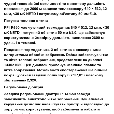
чудові тепловізійні можливості та виняткову дальність
виявлення до 2600 м завдяки теплосенсору 640 × 512, 12
мкм, <30 мK NETD і потужному об’єктиву 50 мм f1.0.
Потужна теплова оптика
PFI-R650 має чутливий термодатчик 640 × 512, 12 мкм, <30
мК NETD і потужний об’єктив 50 мм f/1.0, що забезпечує
користувачам неймовірну дальність виявлення 2600 м
удень і в темряві.
Поєднання термодатчика й об’єктива з розширеними
алгоритмами обробки зображень Dahua забезпечує чітке
та чітке теплові зображення, представлене на дисплеї
1440×1080. Цей дисплей пропонує незмінно плавне та
чітке зображення. Можливості спостереження ще більше
покращуються завдяки полю зору 8,7°x7,0° і власному
збільшенню 2,92×.
Регульована діоптрія
Завдяки регульованій діоптрії PFI-R650 завжди
забезпечить винятково чітке зображення. Цей елемент
керування дозволяє налаштувати пристрій відповідно до
зору різних користувачів, щоб забезпечити набагато