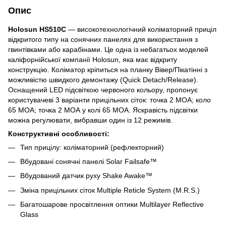
Опис
Holosun HS510C
—
високотехнологічний коліматорний приціл
відкритого типу на сонячних панелях для використання з
гвинтівками або карабінами. Це одна із небагатьох моделей
каліфорнійської компанії Holosun, яка має відкриту
конструкцію. Коліматор кріпиться на планку Вівер/Пікатінні з
можливістю швидкого демонтажу (Quick Detach/Release).
Оснащений LED підсвіткою червоного кольору, пропонує
користувачеві 3 варіанти прицільних сіток: точка 2 МОА; коло
65 МОА; точка 2 МОА у колі 65 МОА. Яскравість підсвітки
можна регулювати, вибравши один із 12 режимів.
Конструктивні особливості:
Тип прицілу: коліматорний (рефлекторний)
Вбудовані сонячні панелі Solar Failsafe™
Вбудований датчик руху Shake Awake™
Зміна прицільних сіток Multiple Reticle System (M.R.S.)
Багатошарове просвітлення оптики Multilayer Reflective
Glass