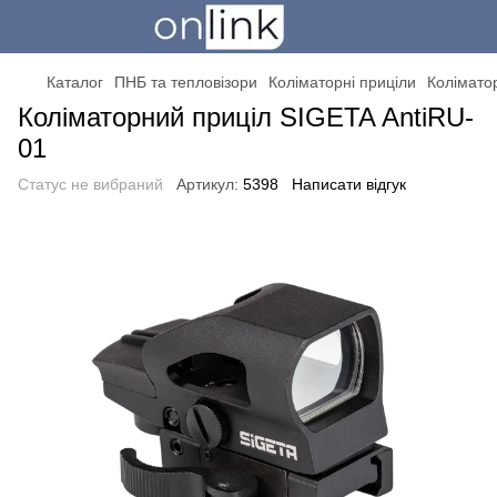
Каталог
ПНБ та тепловізори
Коліматорні приціли
Колімато
Коліматорний приціл SIGETA AntiRU-
01
Статус не вибраний
Артикул:
5398
Написати відгук