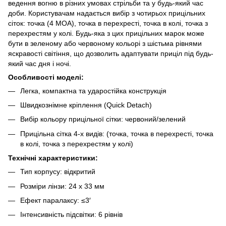
ведення вогню в різних умовах стрільби та у будь-який час
доби. Користувачам надається вибір з чотирьох прицільних
сіток: точка (4 MOA), точка в перехресті, точка в колі, точка з
перехрестям у колі. Будь-яка з цих прицільних марок може
бути в зеленому або червоному кольорі з шістьма рівнями
яскравості світіння, що дозволить адаптувати приціл під будь-
який час дня і ночі.
Особливості моделі:
Легка, компактна та ударостійка конструкція
Швидкознімне кріплення (Quick Detach)
Вибір кольору прицільної сітки: червоний/зелений
Прицільна сітка 4-х видів: (точка, точка в перехресті, точка
в колі, точка з перехрестям у колі)
Технічні характеристики:
Тип корпусу: відкритий
Розміри лінзи: 24 x 33 мм
Ефект паралаксу: ≤3′
Інтенсивність підсвітки: 6 рівнів