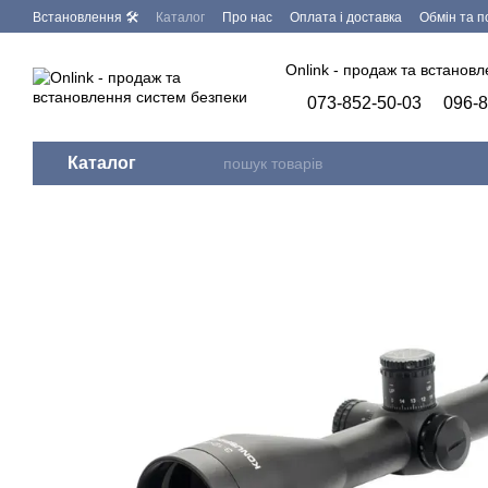
Перейти до основного контенту
Встановлення 🛠
Каталог
Про нас
Оплата і доставка
Обмін та 
Запит на видалення персональних даних
Бренди
Програмне заб
Onlink - продаж та встанов
073-852-50-03
096-8
Каталог