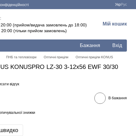
Укр
Рус
конфіденційності
:
Мій кошик
- 20:00 (прийом/видача замовлень до 18:00)
- 20:00 (тільки прийом замовлень)
Бажання
Вхід
ПНБ та тепловізори
Оптичні приціли
Оптичні приціли KONUS
NUS KONUSPRO LZ-30 3-12x56 EWF 30/30
сати відгук
В бажання
опичувальної знижки
 швидко