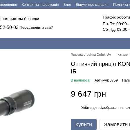
повернення
Контактна інформація
Блог
Відгуки про магазин
Політика 
езпечення
Графік роботи
лення систем безпеки
Пн-Пт: 09:00 
52-50-03
Передзвонити вам?
Сб-Нд: 09:00 
Головна сторінка Onlink UA
Каталог
Оптичний приціл KO
IR
В наявності
Артикул: 3759
Напи
9 647 грн
Увійти
для відображення нак
%
Купити
Замовити