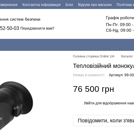
повернення
Контактна інформація
Блог
Відгуки про магазин
Політика 
езпечення
Графік роботи
лення систем безпеки
Пн-Пт: 09:00 
52-50-03
Передзвонити вам?
Сб-Нд: 09:00 
Головна сторінка Onlink UA
Каталог
Тепловізійний монок
Немає в наявності
Артикул: 99-0
76 500 грн
Увійти
для відображення нак
%
Повідомити, коли з'яв