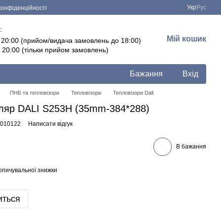
Укр
Рус
конфіденційності
:
Мій кошик
- 20:00 (прийом/видача замовлень до 18:00)
- 20:00 (тільки прийом замовлень)
Бажання
Вхід
ПНБ та тепловізори
Тепловізори
Тепловізори Dali
уляр DALI S253H (35mm-384*288)
0010122
Написати відгук
В бажання
опичувальної знижки
иться