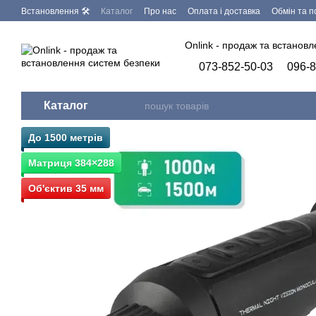
Перейти до основного контенту
Встановлення 🛠
Каталог
Про нас
Оплата і доставка
Обмін та 
Запит на видалення персональних даних
Бренди
Програмне заб
Onlink - продаж та встанов
073-852-50-03
096-8
Каталог
До 1500 метрів
Матриця 384×288
Об'єктив 35 мм