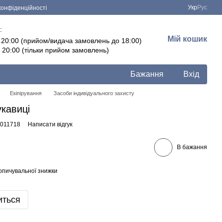
Укр
Рус
конфіденційності
:
Мій кошик
- 20:00 (прийом/видача замовлень до 18:00)
- 20:00 (тільки прийом замовлень)
Бажання
Вхід
Екіпірування
Засоби індивідуального захисту
укавиці
0011718
Написати відгук
В бажання
опичувальної знижки
иться