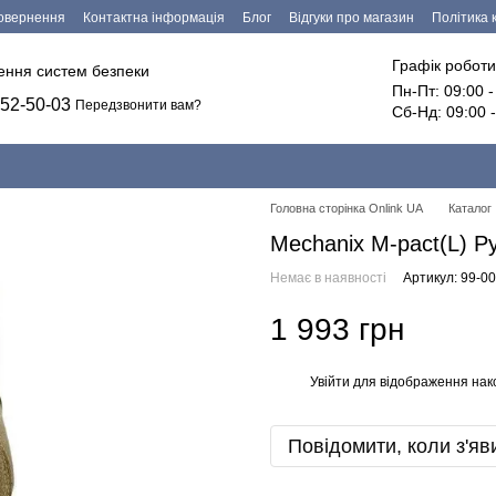
повернення
Контактна інформація
Блог
Відгуки про магазин
Політика 
езпечення
Графік роботи
лення систем безпеки
Пн-Пт: 09:00 
52-50-03
Передзвонити вам?
Сб-Нд: 09:00 
Головна сторінка Onlink UA
Каталог
Mechanix M-pact(L) Р
Немає в наявності
Артикул: 99-0
1 993 грн
Увійти
для відображення нак
%
Повідомити, коли з'яв