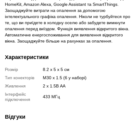
HomeKit, Amazon Alexa, Google Assistant та SmartThings.
Заощаджуйте витрати на опалення за допомогою
інтелектуального графіка опалення. Ніколи не турбуйтеся про
те, що ви приїдете в холодну оселю або забудете вимкнути
опалення перед виїздом. Функція виявлення відкритого вікна.
Автоматичне енергоспоживання для виявлення відкритого
вікна. Заощаджуйте більше на рахунках за опалення.
Характеристики
Розмір
8.2 x 5 x 5 см
Тип конекторів
M30 x 1.5 (6 у наборі)
Живлення
2 x 1.5В AA
Інтерфейс
433 МГц
підключення
Відгуки