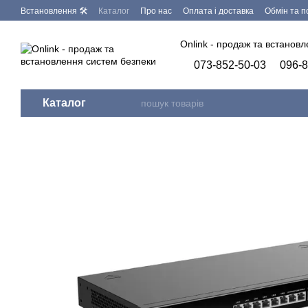
Перейти до основного контенту
Встановлення 🛠
Каталог
Про нас
Оплата і доставка
Обмін та 
Запит на видалення персональних даних
Бренди
Програмне заб
Onlink - продаж та встанов
073-852-50-03
096-8
Каталог