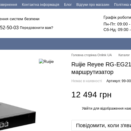
повернення
Контактна інформація
Блог
Відгуки про магазин
Політика 
езпечення
Графік роботи
лення систем безпеки
Пн-Пт: 09:00 
52-50-03
Передзвонити вам?
Сб-Нд: 09:00 
Головна сторінка Onlink UA
Каталог
Ruijie Reyee RG-EG21
маршрутизатор
Немає в наявності
Артикул: 99-0
12 494 грн
Увійти
для відображення нак
%
Повідомити, коли з'яв