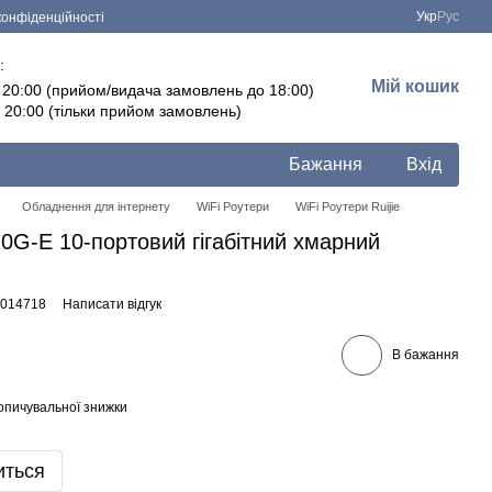
Укр
Рус
конфіденційності
:
Мій кошик
- 20:00 (прийом/видача замовлень до 18:00)
- 20:00 (тільки прийом замовлень)
Бажання
Вхід
Обладнення для інтернету
WiFi Роутери
WiFi Роутери Ruijie
0G-E 10-портовий гігабітний хмарний
0014718
Написати відгук
В бажання
опичувальної знижки
иться