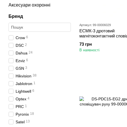
Аксесуари охоронні
Бренд
Артикул: 99-00006029
ЕСМК-3 дротовий
магнітоконтактний спов
6
Crow
73 грн
2
DSC
В наявності
24
Dahua
6
Ezviz
3
GSN
38
Hikvision
1
Jablotron
6
Lightwell
4
Optex
1
PRC
18
Pyronix
13
Satel