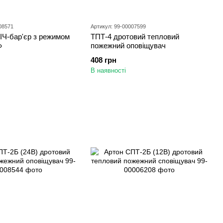
08571
Артикул: 99-00007599
ІЧ-бар'єр з режимом
ТПТ-4 дротовий тепловий
»
пожежний оповіщувач
408 грн
В наявності