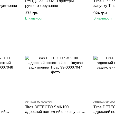
)
РУПД-12-G-O-М-0 пристрій
Tiras ПРЗ п
адимлення
ручного керування
запуску Тір
373 грн
924 грн
В наявності
В наявності
Артикул: 99-00007047
Артикул: 99-000
Tiras DETECTO SMK100
Tiras DETE
ний
адресний пожежний сповіщувач
адресний п