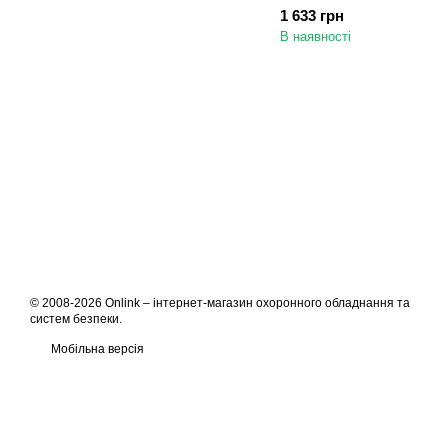
сповіщувач Тірас
1 633 грн
В наявності
© 2008-2026 Onlink –
інтернет-магазин охоронного обладнання та
систем безпеки
.
Мобільна версія