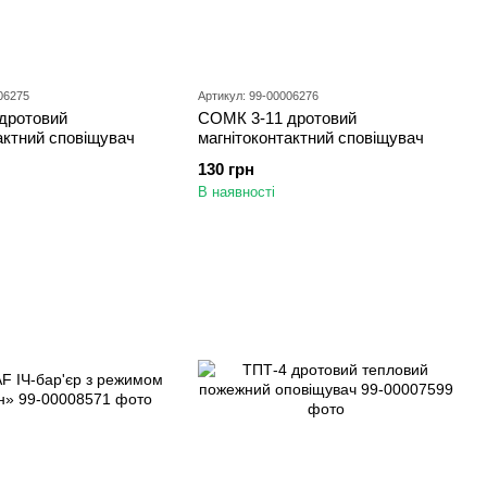
06275
Артикул: 99-00006276
дротовий
СОМК 3-11 дротовий
актний сповіщувач
магнітоконтактний cповіщувач
130 грн
В наявності