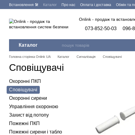
Перейти до основного контенту
Встановлення 🛠
Каталог
Про нас
Оплата і доставка
Обмін та 
Запит на видалення персональних даних
Бренди
Програмне заб
Onlink - продаж та встанов
073-852-50-03
096-8
Каталог
Головна сторінка Onlink UA
Каталог
Сигналізація
Сповіщувачі
Сповіщувачі
Охоронні ПКП
Сповіщувачі
Охоронні сирени
Управління охороною
Захист від потопу
Пожежні ПКП
Пожежні сирени і табло