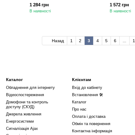
задимлення Тірас
задимлення
1 284 грн
1 572 грн
В наявності
В наявності
Назад
1
2
3
4
5
6
...
1
Каталог
Клієнтам
Обладнення для інтернету
Вхід до кабінету
Відеоспостереження
Встановлення 🛠
Домофони та контроль
Каталог
доступу (СКУД)
Про нас
Джерела живлення
Оплата і доставка
Енергосистеми
Обмін та повернення
Сигналізація Ajax
Контактна інформація