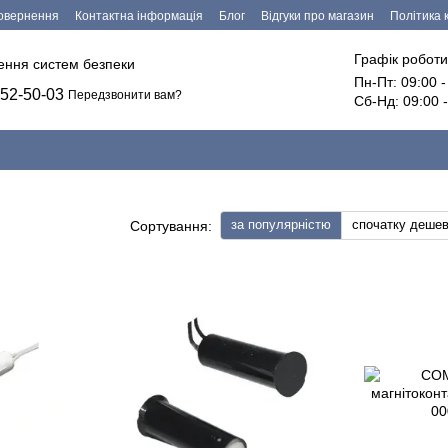
повернення
Контактна інформація
Блог
Відгуки про магазин
Політика 
езпечення
Графік роботи
лення систем безпеки
Пн-Пт: 09:00 
52-50-03
Передзвонити вам?
Сб-Нд: 09:00 
за популярністю
спочатку деше
Сортування: