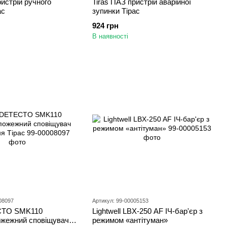
ристрій ручного
Tiras ПАЗ пристрій аварійної
ас
зупинки Тірас
924 грн
В наявності
08097
Артикул: 99-00005153
CTO SMK110
Lightwell LBX-250 AF ІЧ-бар'єр з
ожежний сповіщувач
режимом «антітуман»