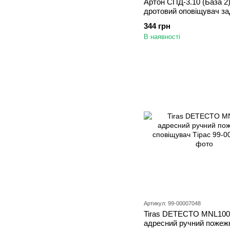
Артон СПД-3.10 (База 2
дротовий оповіщувач з
344 грн
В наявності
Артикул: 99-00007048
Tiras DETECTO MNL100
адресний ручний пожеж