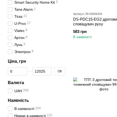
3
Smart Security Home Kit
1
Tane Alarm
Артикул: 99-00006344
21
Tiras
DS-PDC15-EG2 дротов
17
U-Prox
сповіщувач руху
8
Viatec
583 грн
В наявності
8
Артон
3
Лунь
8
Электрон
Ціна, грн
Від Ціна, грн
До Ціна, грн
ОК
Валюта
206
UAH
Наявність
104
В наявності
131
Немає в наявності