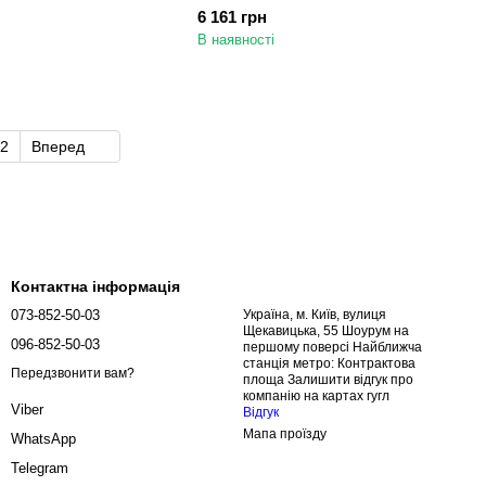
 Тірас
6 161 грн
В наявності
2
Вперед
Контактна інформація
073-852-50-03
Україна, м. Київ, вулиця
Щекавицька, 55 Шоурум на
096-852-50-03
першому поверсі Найближча
станція метро: Контрактова
Передзвонити вам?
площа Залишити відгук про
компанію на картах гугл
Viber
Відгук
Мапа проїзду
WhatsApp
Telegram