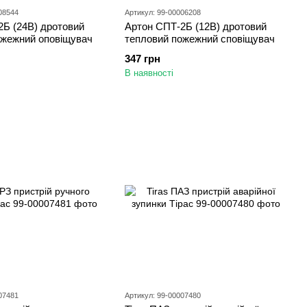
08544
Артикул: 99-00006208
2Б (24В) дротовий
Артон СПТ-2Б (12В) дротовий
ожежний оповіщувач
тепловий пожежний сповіщувач
347 грн
В наявності
07481
Артикул: 99-00007480