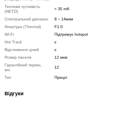
Теплова чутливість
< 35 mK
(NETD)
Спектральний діапазон
8 ~ 14мкм
Апертура (Thermal)
F1.0
Wi-Fi
Підтримує hotspot
Hot Track
є
Відстеження цілей
є
Розмір пікселя
12 мкм
Гарантійний термін,
12
міс.
Тип
Приціл
Відгуки