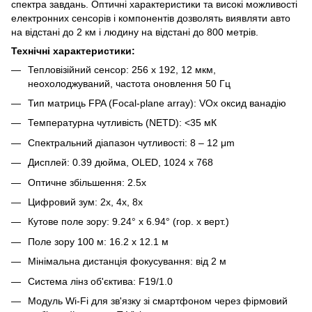
спектра завдань. Оптичні характеристики та високі можливості
електронних сенсорів і компонентів дозволять виявляти авто
на відстані до 2 км і людину на відстані до 800 метрів.
Технічні характеристики:
Тепловізійний сенсор: 256 x 192, 12 мкм,
неохолоджуваний, частота оновлення 50 Гц
Тип матриць FPA (Focal-plane array): VOx оксид ванадію
Температурна чутливість (NETD): <35 мК
Спектральний діапазон чутливості: 8 – 12 μm
Дисплей: 0.39 дюйма, OLED, 1024 x 768
Оптичне збільшення: 2.5x
Цифровий зум: 2x, 4x, 8x
Кутове поле зору: 9.24° x 6.94° (гор. x верт.)
Поле зору 100 м: 16.2 x 12.1 м
Мінімальна дистанція фокусування: від 2 м
Система лінз об'єктива: F19/1.0
Модуль Wi-Fi для зв'язку зі смартфоном через фірмовий