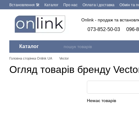
Перейти до основного контенту
Встановлення 🛠
Каталог
Про нас
Оплата і доставка
Обмін та 
Запит на видалення персональних даних
Бренди
Програмне заб
Onlink - продаж та встанов
073-852-50-03
096-8
Каталог
Головна сторінка Onlink UA
Vector
Огляд товарів бренду Vecto
Немає товарів