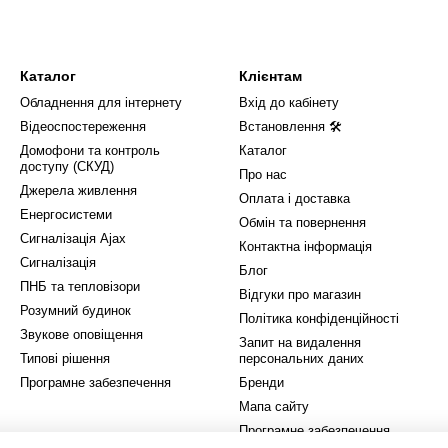
Каталог
Клієнтам
Обладнення для інтернету
Вхід до кабінету
Відеоспостереження
Встановлення 🛠
Домофони та контроль
Каталог
доступу (СКУД)
Про нас
Джерела живлення
Оплата і доставка
Енергосистеми
Обмін та повернення
Сигналізація Ajax
Контактна інформація
Сигналізація
Блог
ПНБ та тепловізори
Відгуки про магазин
Розумний будинок
Політика конфіденційності
Звукове оповіщення
Запит на видалення
Типові рішення
персональних даних
Програмне забезпечення
Бренди
Мапа сайту
Програмне забезпечення