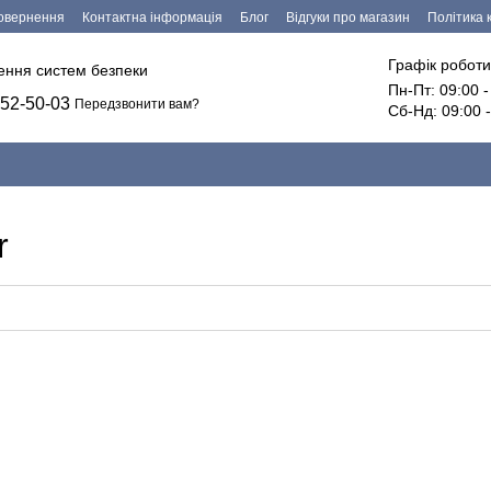
повернення
Контактна інформація
Блог
Відгуки про магазин
Політика 
езпечення
Графік роботи
лення систем безпеки
Пн-Пт: 09:00 
52-50-03
Передзвонити вам?
Сб-Нд: 09:00 
r