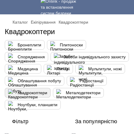
Каталог
Екіпірування
Квадрокоптери
Квадрокоптери
Бронеплити
Плитоноски
Спорядження
Засоби індивідуального захисту
Медицина
Ліхтарі
Мультитули, ножі
Облаштування побуту
Радіостанції
Квадрокоптери
Металодетектори
Ноутбуки, планшети
Фільтр
За популярністю