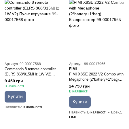
Артикул: 99-00017568
Артикул: 99-00017965
Commando 8 remote controller
FIMI
(ELRS 868/915MHz 1W V2)
FIMI Х8SЕ 2022 V2 Combo with
Пульт керування
Megaphone (2*battery+1*bag)
9 450 грн
Квадрокоптер
24 750 грн
В наявності
В наявності
Купити
Купити
Наявність
В наявності
Наявність
В наявності
Бренд
FIMI