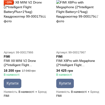
−10%
Артикул: 99-00017966
Артикул: 99-00017967
FIMI
FIMI
FIMI Х8 MINI V2 Drone
FIMI X8Pro with Megaphone
(2*Intelligent Flight
(2*Intelligent Flight
BatteryPlus+1*bag)
Вattery+1*bag) Квадрокоптер
16 200 грн
34 425 грн
17 940 грн
Квадрокоптер
В наявності
В наявності
Купити
Купити
Наявність
В наявності
Бренд
Наявність
В наявності
Бренд
FIMI
FIMI