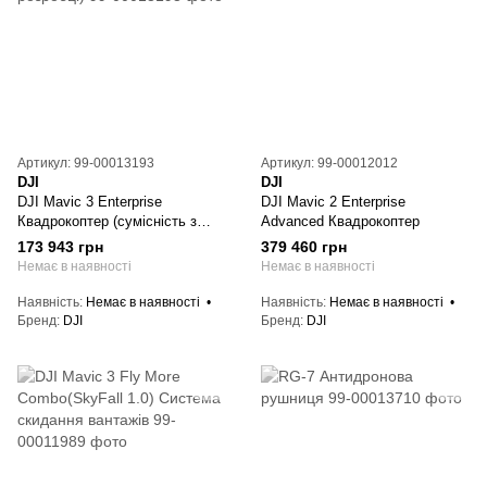
Артикул: 99-00013193
Артикул: 99-00012012
DJI
DJI
DJI Mavic 3 Enterprise
DJI Mavic 2 Enterprise
Квадрокоптер (cумісність з
Advanced Квадрокоптер
прошивками для ЗСУ у
173 943 грн
379 460 грн
розробці)
Немає в наявності
Немає в наявності
Наявність
Немає в наявності
Наявність
Немає в наявності
Бренд
DJI
Бренд
DJI