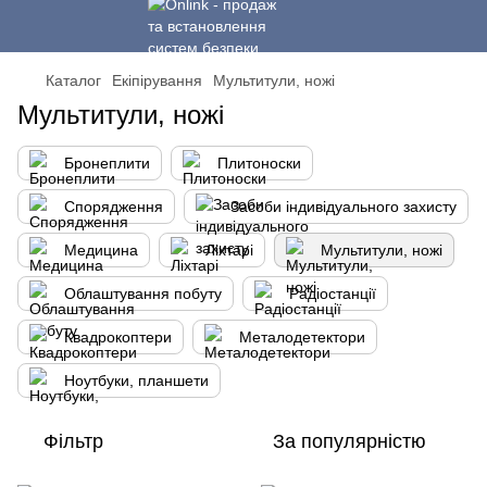
Каталог
Екіпірування
Мультитули, ножі
Мультитули, ножі
Бронеплити
Плитоноски
Спорядження
Засоби індивідуального захисту
Медицина
Ліхтарі
Мультитули, ножі
Облаштування побуту
Радіостанції
Квадрокоптери
Металодетектори
Ноутбуки, планшети
Фільтр
За популярністю